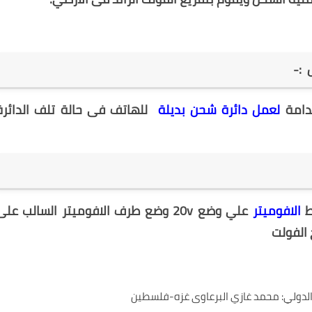
 :-
خدامة
لعمل دائرة شحن بديلة
للهاتف فى حالة تلف الدائرة
ط
الافوميتر
علي وضع 20v وضع طرف الافوميتر السالب على
الفولت
لدولي:
محمد غازي البرعاوى
غزه-فلسطين