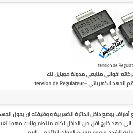
tension de Regula
بركاته اخواني متابعي مدونة
موبايل تك
ربائي –tension de Regulateur
 أطراف يوضع داخل الدائرة الكهربية و وظيفته ان يحول الجهد
كيت الشحن 5v الغير منتظم الى جهد خارج اقل من الداخل لكنه منتظم وثابت مهما تغي
لية الشحن ويقوم بتفريغ الفولت الزائد فى الارضي.