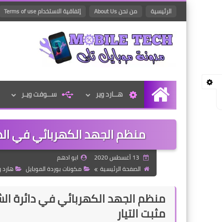
الرئيسية
من نحن About Us
إتفاقية الاستخدام Terms of use
هــارد وير
ســوفت ويـر
الرئيسية
منظم الجهد الكهربائي في الهاتف المحمول –
13 أغسطس 2020
ابو ادهم
الصفحة الرئيسية
مكونات بوردة الموبايل
هارد و
مثبت التيار