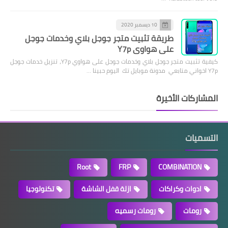
10 ديسمبر 2020
طريقة تثبيت متجر جوجل بلاي وخدمات جوجل
على هواوي Y7p
كيفية تثبيت متجر جوجل بلاي وخدمات جوجل على هواوي Y7p، تنزيل خدمات جوجل
Y7p اخواني متابعي مدونة موبايل تك اليوم حبينا …
المشاركات الأخيرة
التسميات
Root
FRP
COMBINATION
ادوات وكراكات
ازلة قفل الشاشة
تكنولوجيا
رومات
رومات رسميه