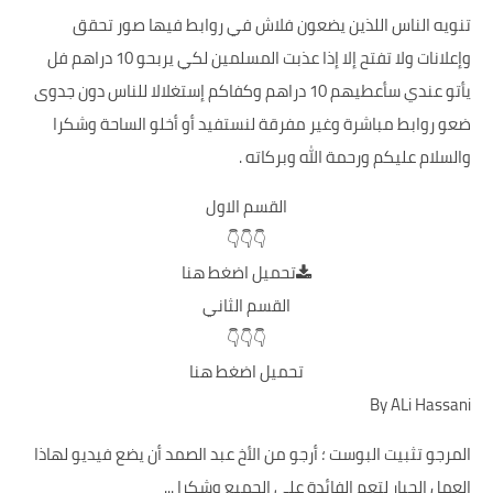
تنويه الناس اللذين يضعون فلاش في روابط فيها صور تحقق
وإعلانات ولا تفتح إلا إذا عذبت المسلمين لكي يربحو 10 دراهم فل
يأتو عندي سأعطيهم 10 دراهم وكفاكم إستغلالا للناس دون جدوى
ضعو روابط مباشرة وغير مفرقة لنستفيد أو أخلو الساحة وشكرا
والسلام عليكم ورحمة الله وبركاته .
القسم الاول
👇👇👇
تحميل
اضغط هنا
القسم الثاني
👇👇👇
تحميل
اضغط هنا
By ALi Hassani
المرجو تثبيت البوست ؛ أرجو من الأخ عبد الصمد أن يضع فيديو لهاذا
العمل الجبار لتعم الفائدة على الجميع وشكرا ...