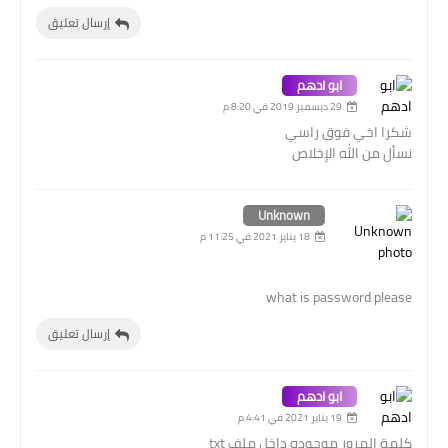
إرسال تعليق
ابو ادهم
29 ديسمبر 2019 في 8:20 م
شكرا اخي فوق راسي
نسأل من الله الإخلاص
Unknown
18 يناير 2021 في 11:25 م
what is password please
إرسال تعليق
ابو ادهم
19 يناير 2021 في 4:41 م
كلمة المرور موجوده داخل ملف txt