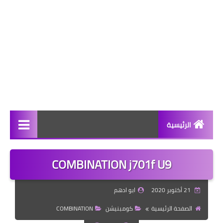
الرئيسية
هــارد وير
COMBINATION j701f U9
ســوفت ويـر
21 أكتوبر 2020
ابو ادهم
رومـــات
الصفحة الرئيسية
كومبنيشن
COMBINATION
قسم التكنولوجيا