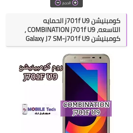
الحجم
قسم واتساب بلس
كومبنيشن j701f U9 الحمايه
قسم التطبيقات
التاسعه،
COMBINATION j701f U9 ،
كومبنيشن
Galaxy J7 SM-j701f U9