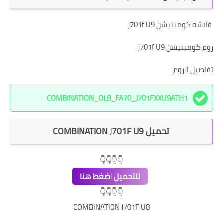
فلاشه كومبنيشن j701f U9
روم كومبنيشن j701f U9
تفاصيل الروم
COMBINATION_OLB_FA70_J701FXXU9ATH1
تحميل COMBINATION J701F U9
👇👇👇👇
للتحميل اضغط هنا
👇👇👇👇
COMBINATION J701F U8