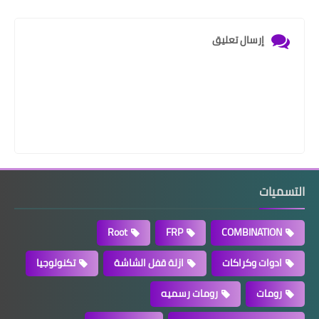
إرسال تعليق
التسميات
Root
FRP
COMBINATION
ادوات وكراكات
ازلة قفل الشاشة
تكنولوجيا
رومات
رومات رسميه