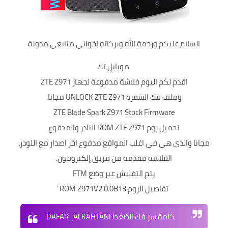
السلام عليكم ورحمة الله وبركاته اخواني متابعي مدونة
موبايل تك
اقدم لكم اليوم فلاشة مدفوعة لجهاز ZTE Z971
وملف فك الشفرة UNLOCK ZTE Z971 مجانا.
ZTE Blade Spark Z971 Stock Firmware
تحميل روم ROM ZTE Z971 النادر والمدفوع
مجانا والذي هي في اغلب المواقع مدفوع اخر اصدار مع اللودر،
الفلاشه مقدمه من فريق إلكتروفون.
يتم التفليش عبر وضع FTM
تفاصيل الروم ROM Z971V2.0.0B13
كلمة سر فك الضغط DAFAR_ALKAHTANI