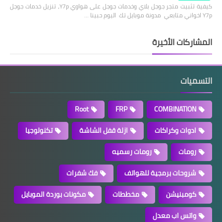
كيفية تثبيت متجر جوجل بلاي وخدمات جوجل على هواوي Y7p، تنزيل خدمات جوجل
Y7p اخواني متابعي مدونة موبايل تك اليوم حبينا …
المشاركات الأخيرة
التسميات
Root
FRP
COMBINATION
ادوات وكراكات
ازلة قفل الشاشة
تكنولوجيا
رومات
رومات رسميه
شروحات برمجية للهواتف
فك شفرات
كومبنيشن
مخططات
مكونات بوردة الموبايل
واتس اب معدل