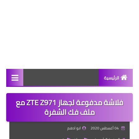
الرئيسية
هــارد وير
فلاشة مدفوعة لجهاز ZTE Z971 مع
ســوفت ويـر
ملف فك الشفرة
رومـــات
04 أغسطس 2020
ابو ادهم
قسم التكنولوجيا