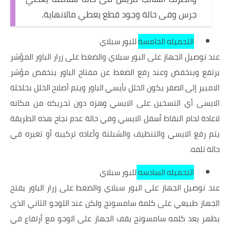
جرس وفى حالة وجود قطع يعطي مالانهاية.
التحميله الخامسة
للبور سبلاي
عند توصيل الجهاز على البور سبلاي والضغط على زرار الباور المؤشر
يرتفع وينخفض وعند رفع الضغط عن مفتاح الباور ينخفض مؤشر
الامبير إلى الصفر يكون الخلل بأيسي الباور ويتم أصلاح الخلل بخلخلة
الايسى أي التسخين على الايسي وهزه دون تحريكه من مكانه
لاعادة لحام النقاط أسفل الايسي وفي حالة عدم نجاح هذه الطريقة
يتم رفع الايسي
والتنظيف والشبلنة وأعاده
تركيبه
أو تغيره في
حالة تلفه.
التحميله السادسه
للبور سبلاي
عند توصيل الجهاز على البور سبلاي والضغط على زرار الباور يفتح
الجهاز طبيعي على كلمة سامسونج ولكن عند اللوجو الثاني الذى
يظهر بعد كلمه سامسونج يقف الجهاز على الوجو مع أرتفاع في