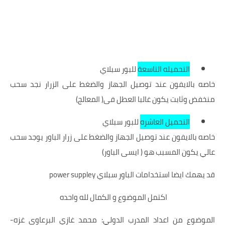
التحميله التاسعة
للبور سبلاي
خاصه بالايفون عند توصيل الجهاز والضغط على الزرار نجد سحب
منخفض وثابت يكون غالبا العطل فى( المعالج)
التحميل العاشره
للبور سبلاي
خاصه بالايفون عند توصيل الجهاز والضغط على زرار الباور يوجد سحب
عالي يكون المسبب هو ( ايسى الباور)
قد يهمك ايضا
استخدامات الباور سبلاي power suppley
اكتمل الموضوع و الكمال لله واحده
الموضوع من اعداد المدرب الدولي:
محمد غازي البرعاوى
غزه-