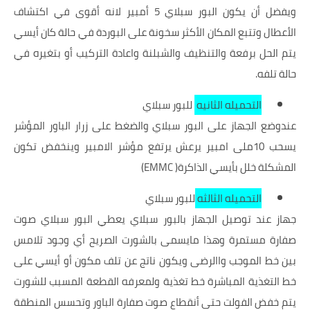
ويفضل أن يكون البور سبلاي 5 أمبير لانه أقوى في اكتشاف
الأعطال وتتبع المكان الأكثر سخونة على البوردة في حالة كان أيسي
يتم الحل برفعة و
التنظيف والشبلنة واعادة التركيب
أو بتغيره في
حالة تلفه.
التحميله الثانيه
للبور سبلاي
عندوضع الجهاز على البور سبلاي والضغط على زرار الباور المؤشر
يسحب 10ملى امبير يرعش يرتفع مؤشر الامبير وينخفض تكون
المشكلة خلل
بأيسي الذاكرة( EMMC)
التحميله الثالثه
للبور سبلاي
جهاز عند توصيل الجهاز بالبور سبلاي يعطي البور سبلاي صوت
صفارة مستمرة وهذا مايسمى
بالشورت الصريح
أي وجود تلامس
بين خط الموجب واالرضى ويكون ناتج عن تلف مكون أو أيسي على
خط التغذية المباشرة خط تغذية ولمعرفه القطعة المسبب للشورت
يتم خفض الفولت حتى أنقطاع صوت صفارة الباور وتحسس المنطقة