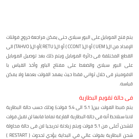
يتم فتح الموبايل على البور سبلاي حتى يمكن مراجعة خروج فولتات
الإمداد من ال( UEM ) أو ال( CCONT ) أو ال( RETU )أو ال( TAHVO) الى
القطع المختلفة فى دائرة الموبايل ويتم ذلك بعد توصيل الموبايل
على البور سبلاي والضغط على مفتاح الباور وأخذ القياس با
الافوميتر فى خلال ثواني فقط حيث يهمد الفولت بعدها ولا يمكن
قياسه.
فى حالة تقويم البطارية
يتم ضبط الفولت بين( 5.1 الى 5.4 فولت) وذلك حسب حالة البطارية
لاننا سنلاحظ أنه فى حالة البطارية الفارغة تماما فانها لن تقبل فولت
للشحن أعلى من 5.1 فولت ويتم زيادتة تدريجيا لان فى حالة محاولة
شحن البطارية بفولت عالي في البداية يؤدي لحدوث ( RESTART )