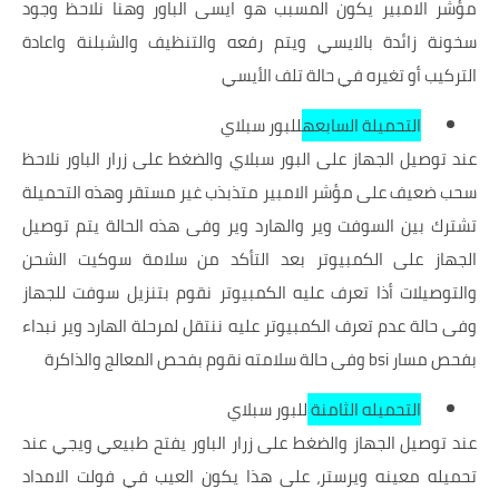
مؤشر الامبير يكون المسبب هو ايسى الباور وهنا نلاحظ وجود
سخونة زائدة بالايسي ويتم رفعه والتنظيف والشبلنة واعادة
التركيب أو تغيره في حالة تلف الأيسي
التحميلة السابعه
للبور سبلاي
عند توصيل الجهاز على البور سبلاي والضغط على زرار الباور نلاحظ
سحب ضعيف على مؤشر الامبير متذبذب غير مستقر وهذه التحميلة
تشترك بين السوفت وير والهارد وير وفى هذه الحالة يتم توصيل
الجهاز على الكمبيوتر بعد التأكد من سلامة سوكيت الشحن
والتوصيلات أذا تعرف عليه الكمبيوتر نقوم بتنزيل سوفت للجهاز
وفى حالة عدم تعرف الكمبيوتر عليه ننتقل لمرحلة الهارد وير نبداء
بفحص
مسار bsi
وفى حالة سلامته نقوم بفحص المعالج والذاكرة
التحميله الثامنة
للبور سبلاي
عند توصيل الجهاز والضغط على زرار الباور يفتح طبيعي ويجي عند
تحميله معينه ويرستر، على هذا يكون العيب في فولت الامداد