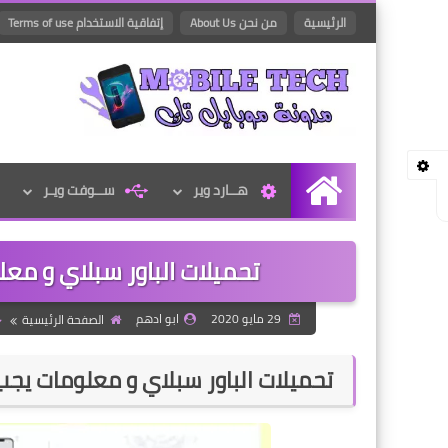
الرئيسية
من نحن About Us
إتفاقية الاستخدام Terms of use
هــارد وير
ســوفت ويـر
الرئيسية
تحميلات الباور سبلاي و معل
29 مايو 2020
ابو ادهم
الصفحة الرئيسية
تحميلات الباور سبلاي و معلومات يجب 