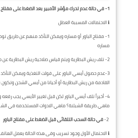
1- في حالة عدم تحرك مؤشر الأمبير بعد الضغط على مفتاح الباور
ℹ️ الاحتمالات المسببة العطل
1- مفتاح الباور أو مساره ويمكن التأكد منهم عن طريق تو
مساره
2- تلف ريش البطارية ويتم قياس صلاحية ريش البطارية عن طريق
3-عدم حصول أيسي الباور على فولت التغذية ويمكن التأكد 
القادمة من ريش البطارية أو أحيانا من أيسي الشحن وتكون بقيمة 3.7/4V
4- أخيراً تلف أيسي الباور لكن قبل تغيير الأيسي يجب رفعه والتنظيف و الشبلنة والتجربة مره أخرى ( يمكنك زيارة درس
ماهي طريقة الشبلنة؟ ماهي الادوات المستخدمه في الشب
2-
في حالة السحب التلقائى قبل الضغط على مفتاح الباور
ℹ️ الاحتمال الأول وجود تسريب وفى هذه الحالة يعمل الهاتف بشكل طبيعى بعد الضغط على مفتاح الباور